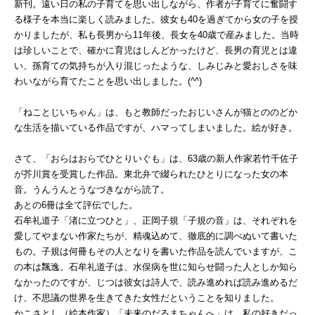
新刊。遠い日の私の子育てを思い出しながら、作者が子育てに奮闘す
る様子を本当に楽しく読みました。彼女も40を過ぎてから女の子を授
かりましたが、私も長男から11年後、長女を40歳で産みました。当時
は珍しいことで、確かに育児はしんどかったけど、長男の育児とは違
い、孫育ての気持ちが入り混じったような、しみじみと愛おしさを味
わいながら育てたことを思い出しました。(^^)
「ねことじいちゃん」は、もと教師だったおじいさんが猫とののどか
な生活を描いている作品ですが、ハマってしまいました。絵が好き。
さて、「おらはおらでひとりいぐも」は、63歳の新人作家若竹千佐子
が芥川賞を受賞した作品。東北弁で綴られたひとりになった女の本
音。うんうんとうなづきながら読了。
あとの6冊は全て評伝でした。
石牟礼道子「渚に立つひと」、正岡子規「子規の音」は、それぞれを
愛してやまない作家たちが、精魂込めて、徹底的に調べぬいて書いた
もの。子規は何冊もその人となりを書いた作品を読んでいますが、こ
の本は飄逸。石牟礼道子は、水俣病を世に知らせ闘った人としか知ら
なかったのですが、じつは彼女は詩人で、読み進めれば読み進めるだ
け、不思議の世界を生きてきた女性だということを知りました。
かこさとし（絵本作家）「未来のだるまちゃんへ」は、私の好きだっ