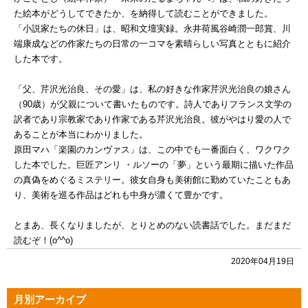
た絵本がどうしてできたか、を納得して読むことができました。
「小説家たちの休日」は、昭和文壇実録。永井荷風谷崎潤一郎賞、川
端康成などの作家たちの日常の一コマを素晴らしい写真とともに紹介
した本です。
「父、芹沢光治良、その愛」は、私の好きな作家芹沢光治良の娘さん
（90歳）が父親について書いたものです。詩人でありフランス文学の
訳者であり宗教家であり作家である芹沢光治良。彼がやはり愛の人で
あることが本当にわかりました。
原田マハ「楽園のカンヴァス」は、この中でも一番面白く、ワクワク
した本でした。巨匠アンリ ・ルソーの「夢」という最期に描いた作品
の真偽をめぐるミステリー。彼女自身も美術館に勤めていたこともあ
り、美術を巡る作品はどれも中身が濃くて豊かです。
とまあ、長くなりましたが、とりとめのない読書話でした。まだまだ
読むぞ！(o^^o)
2020年04月19日
月別アーカイブ