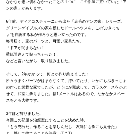
なかなか思い切れなかったことの１つに、この部屋に置いていた「ア
ンの家」があります。
6年前、ディアゴスティーニから出た「赤毛のアンの家」シリーズ。
グリーンゲイブルズの家を模したドールハウスを、この‘ぶきっち
ょ’を自認する私が作ろうと思い立ったのです。
毎号届く、家のパーツと、可愛い家具たち。
「ドアが閉まらない！
壁紙間違えて貼っちゃった！」
などと言いながら、取り組みました。
そして、2年かかって、何とか作り終えました！
所々うまくパーツがはまらなくて、浮いてたり、いかにもぶきっちょ
の作った武骨な家でしたが、どうにか完成して、ガラスケースをかぶ
せて、和室に飾りました。幅1メートルはあるので、なかなかスペー
スをとる大物です。
3年ほど飾りました。
今回この部屋を治療室にすることを決めた時、
「もう充分だ。作ることを楽しんだし、友達にも孫にも見せた」
と、壊して捨てることを決意。(T ^ T)