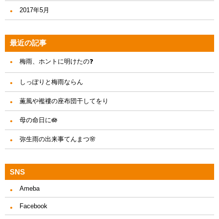
2017年5月
最近の記事
梅雨、ホントに明けたの❓
しっぽりと梅雨ならん
薫風や襤褸の座布団干してをり
母の命日に🪷
弥生雨の出来事てんまつ🌸
SNS
Ameba
Facebook