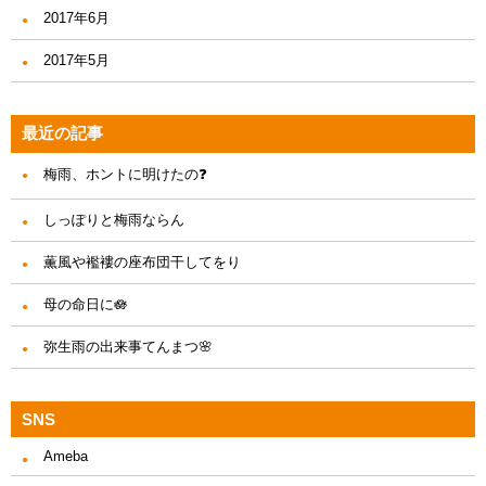
2017年6月
2017年5月
最近の記事
梅雨、ホントに明けたの❓
しっぽりと梅雨ならん
薫風や襤褸の座布団干してをり
母の命日に🪷
弥生雨の出来事てんまつ🌸
SNS
Ameba