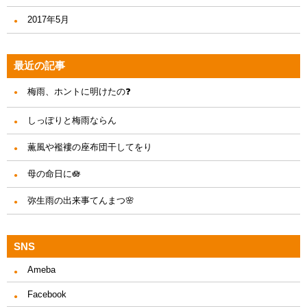
2017年5月
最近の記事
梅雨、ホントに明けたの❓
しっぽりと梅雨ならん
薫風や襤褸の座布団干してをり
母の命日に🪷
弥生雨の出来事てんまつ🌸
SNS
Ameba
Facebook