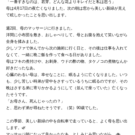
「一番すきなのは、若芽。どんな花よりキレイだと私は思う」
母は4月17日の夜亡くなりました。次の朝は窓から美しい新緑が見え
て眩しかったことを思い出します。
週2回、母のマッサージに行きました。
洋間に小布団を敷き、おしゃべりして、母とお腹を抱えて笑いながら
全身を揉みました。
少しソファで休んでから次の施術に行く日と、その後は仕事を入れて
なくて、一緒に晩ご飯を作って食べる日がありました。
母はフキの煮付けや、お刺身、ウドの酢の物、タケノコの煮物なんか
好きだったなあ。
心臓のわるい母は、幸せなことに、眠るように亡くなりました。いつ
も、少し苦しい時弟が背中をさすっているうちに眠るのですが、その
晩はさする弟に寄りかかるようにして（並んで座っていた）亡くなっ
たそうです。
「お母さん、死んじゃったの？」
と、思わず弟が尋ねたそうです。（笑）90歳でした。
この季節、美しい新緑の中を自転車で走っていると、よく母を思い出
します。🌿
マッサージ師になって良かったなあ、としみじみ思いながら。🚲