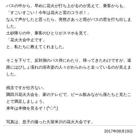
バスの中から、早めに花火が打ち上がるのが見えて、乗客からも、
「すごいすごい！今年は花火と雷のコラボ！」
なんて声がしたと思ったら、突然ざあっと雨がバスの窓を打ち出しま
した。
土砂降りの中、乗客のひとりがスマホを見て、
「花火大会中止です」
と、私たちに教えてくれました。
そこを下りて、反対側のバス停にわたり、帰ってきたわけですが、道
路にはびしょ濡れの浴衣姿の人々がわらわらと走っているのが見えま
した。
残念ですが仕方ない。
隅田川花火大会を、家のテレビで、ビール飲みながら孫たちと見たこ
とで満足しましょう。
来年は本物を見るぞ！(^◇^;)
写真は、息子の撮った久留米川の花火大会です。
2017年08月19日