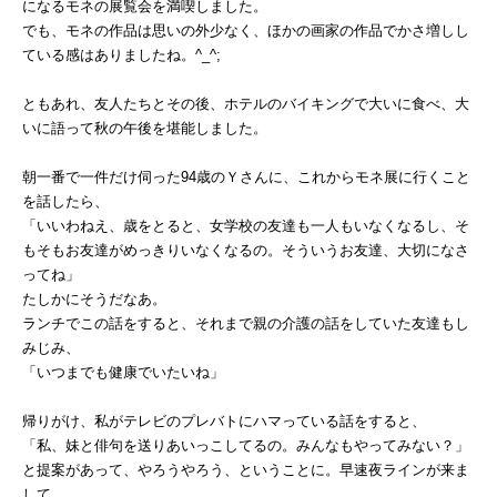
になるモネの展覧会を満喫しました。
でも、モネの作品は思いの外少なく、ほかの画家の作品でかさ増しし
ている感はありましたね。^_^;
ともあれ、友人たちとその後、ホテルのバイキングで大いに食べ、大
いに語って秋の午後を堪能しました。
朝一番で一件だけ伺った94歳のＹさんに、これからモネ展に行くこと
を話したら、
「いいわねえ、歳をとると、女学校の友達も一人もいなくなるし、そ
もそもお友達がめっきりいなくなるの。そういうお友達、大切になさ
ってね」
たしかにそうだなあ。
ランチでこの話をすると、それまで親の介護の話をしていた友達もし
みじみ、
「いつまでも健康でいたいね」
帰りがけ、私がテレビのプレバトにハマっている話をすると、
「私、妹と俳句を送りあいっこしてるの。みんなもやってみない？」
と提案があって、やろうやろう、ということに。早速夜ラインが来ま
して、