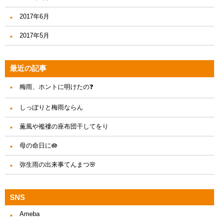
2017年6月
2017年5月
最近の記事
梅雨、ホントに明けたの❓
しっぽりと梅雨ならん
薫風や襤褸の座布団干してをり
母の命日に🪷
弥生雨の出来事てんまつ🌸
SNS
Ameba