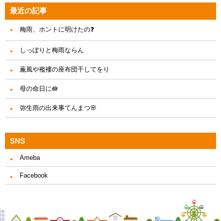
最近の記事
梅雨、ホントに明けたの❓
しっぽりと梅雨ならん
薫風や襤褸の座布団干してをり
母の命日に🪷
弥生雨の出来事てんまつ🌸
SNS
Ameba
Facebook