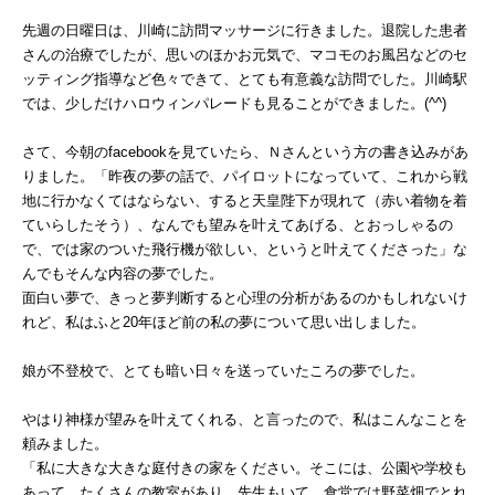
先週の日曜日は、川崎に訪問マッサージに行きました。退院した患者
さんの治療でしたが、思いのほかお元気で、マコモのお風呂などのセ
ッティング指導など色々できて、とても有意義な訪問でした。川崎駅
では、少しだけハロウィンパレードも見ることができました。(^^)
さて、今朝のfacebookを見ていたら、Ｎさんという方の書き込みがあ
りました。「昨夜の夢の話で、パイロットになっていて、これから戦
地に行かなくてはならない、すると天皇陛下が現れて（赤い着物を着
ていらしたそう）、なんでも望みを叶えてあげる、とおっしゃるの
で、では家のついた飛行機が欲しい、というと叶えてくださった」な
んでもそんな内容の夢でした。
面白い夢で、きっと夢判断すると心理の分析があるのかもしれないけ
れど、私はふと20年ほど前の私の夢について思い出しました。
娘が不登校で、とても暗い日々を送っていたころの夢でした。
やはり神様が望みを叶えてくれる、と言ったので、私はこんなことを
頼みました。
「私に大きな大きな庭付きの家をください。そこには、公園や学校も
あって、たくさんの教室があり、先生もいて、食堂では野菜畑でとれ