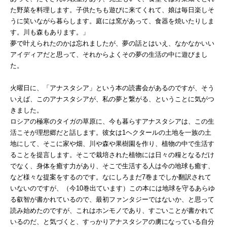
た野菜を料理します。子供たちも遊びに来てくれて、娘は毎日楽しそ
うに笑いながら暮らします。庭には窯があって、食器を焼いたりしま
す。川も森もあります。」
夢で叶えられたのかは忘れましたが、夢の話とはいえ、なかなかいい
アイディアだと思って、それからよくその夢の生活の中に遊びまし
た。
火曜日に、「アナスタシア」という本の読書会があるのですが、そう
いえば、このアナスタシアが、私の夢と繋がる、ということに気がつ
きました。
ロシアの極寒のタイガの草原に、今も暮らすアナスタシアは、この生
活こそが理想郷だと話します。彼女は1ヘクタールの土地を一族の土
地にして、そこに家や畑、川や森や果樹園を作り、植物の中で生活す
ることを提言します。そこで栽培された植物には日々の糧となるだけ
でなく、身体を癒す力があり、そこで生活する人は今の地球も癒す、
など様々な提案をするのです。なにしろまだ7巻までしか翻訳されて
いないのですが、（今10巻出ています）この本には地球を守るあらゆ
る叡智が書かれているので、最初ファンタジーではないか、と思って
読み始めたのですが、これはホンモノであり、すごいことが書かれて
いるのだ、と気づくと、すっかりアナスタシアの虜になっている自分