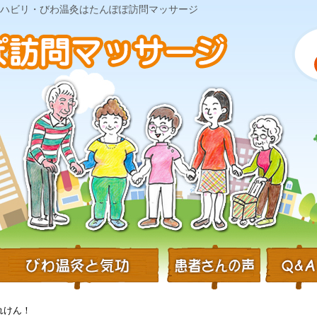
・リハビリ・びわ温灸はたんぽぽ訪問マッサージ
れけん！