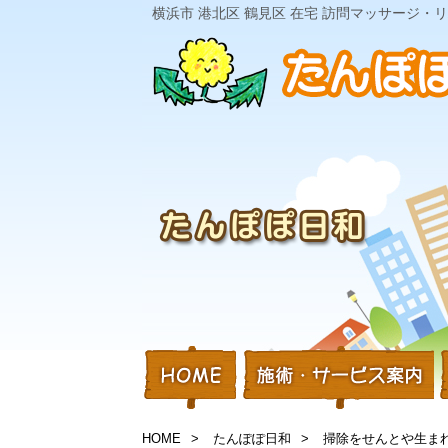
横浜市 港北区 鶴見区 在宅 訪問マッサージ
HOME
たんぽぽ日和
掃除をせんとや生ま