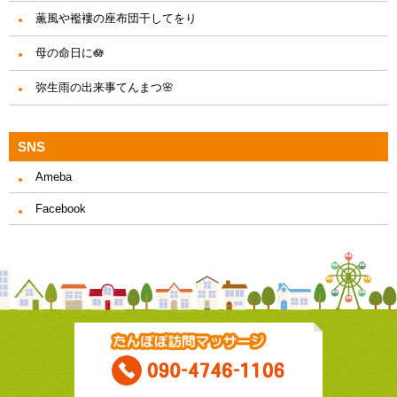
薫風や襤褸の座布団干してをり
母の命日に🪷
弥生雨の出来事てんまつ🌸
SNS
Ameba
Facebook