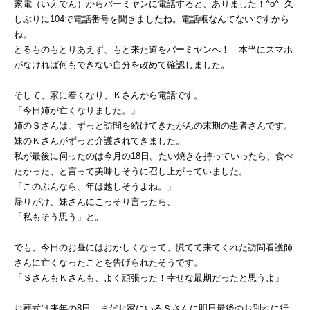
家電（いえでん）からバーミヤンに電話すると、ありました！^o^ 久
しぶりに104で電話番号を聞きましたね。電話帳なんてないですから
ね。
とるものもとりあえず、もと来た道をバーミヤンへ！ 本当にスマホ
がなければ何もできない自分を改めて確認しました。
そして、家に着くなり、Ｋさんから電話です。
「今日姉が亡くなりました。」
姉のＳさんは、ずっと訪問を続けてきたがんの末期の患者さんです。
妹のＫさんがずっと介護されてきました。
私が最後に伺ったのは今月の18日。たい焼きを持っていったら、食べ
たかった、と言って美味しそうに召し上がっていました。
「このぶんなら、年は越しそうよね。」
帰りがけ、妹さんにこっそり言ったら、
「私もそう思う」と。
でも、今日のお昼にはおかしくなって、慌てて来てくれた訪問看護師
さんに亡くなったことを告げられたそうです。
「ＳさんもＫさんも、よく頑張った！幸せな最期だったと思うよ」
お葬式は来年の8日。まだお家にいるＳさんに明日最後のお別れに行