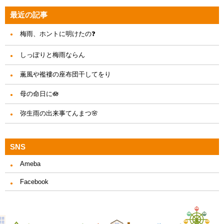
最近の記事
梅雨、ホントに明けたの❓
しっぽりと梅雨ならん
薫風や襤褸の座布団干してをり
母の命日に🪷
弥生雨の出来事てんまつ🌸
SNS
Ameba
Facebook